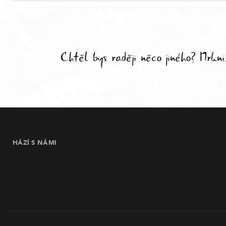
Chtěl bys raději něco jiného? Mrkn
HÁZÍ S NÁMI