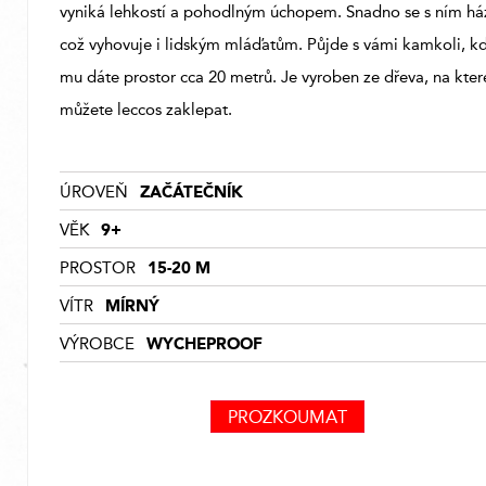
vyniká lehkostí a pohodlným úchopem. Snadno se s ním ház
což vyhovuje i lidským mláďatům. Půjde s vámi kamkoli, k
mu dáte prostor cca 20 metrů. Je vyroben ze dřeva, na kter
můžete leccos zaklepat.
ZAČÁTEČNÍK
ÚROVEŇ
9+
VĚK
15-20 M
PROSTOR
MÍRNÝ
VÍTR
WYCHEPROOF
VÝROBCE
PROZKOUMAT