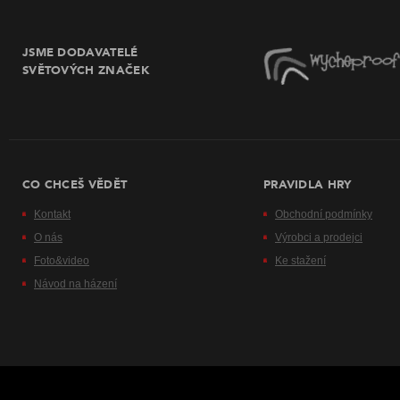
JSME DODAVATELÉ
SVĚTOVÝCH ZNAČEK
CO CHCEŠ VĚDĚT
PRAVIDLA HRY
Kontakt
Obchodní podmínky
O nás
Výrobci a prodejci
Foto&video
Ke stažení
Návod na házení