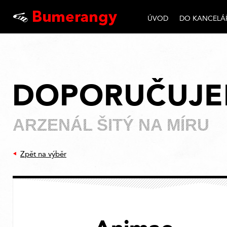
ÚVOD
DO KANCELÁ
DOPORUČUJ
ARZENÁL ŠITÝ NA MÍRU
Zpět na výběr