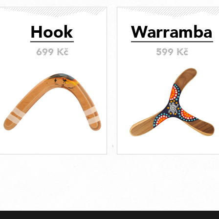
Hook
Warramba
699 Kč
599 Kč