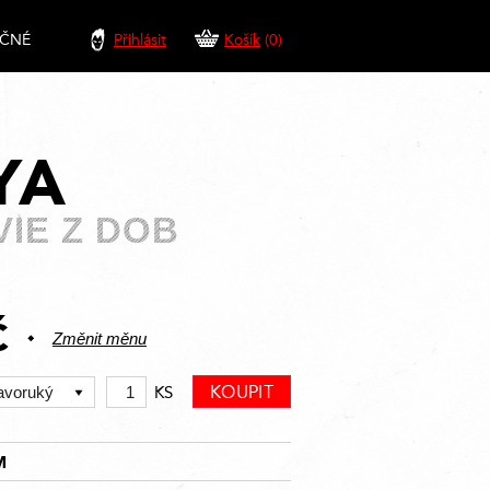
EČNÉ
Přihlásit
Košík
(0)
YA
VIE Z DOB
Č
Změnit měnu
KS
M