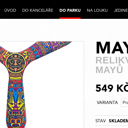
DO PARKU
ÚVOD
DO KANCELÁŘE
NA LOUKU
JEDIN
MA
RELIK
MAYŮ
549 K
VARIANTA
SKLADE
STAV