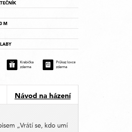
TEČNÍK
20 M
LABY
Krabička
Průkaz lovce
zdarma
zdarma
Návod na házení
isem „Vrátí se, kdo umí