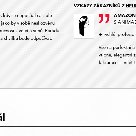
VZKAZY ZÁKAZNÍKŮ Z
HEU
AMAZON
 kdy se nepočítal čas, ale
S
ANIMA
, jako by v sobě nesl ozvěnu
ucnost z větví a stínů. Parádu
rychlé, profesio
na chvilku bude odpočívat.
Vše na perfektní a
vtipné, elegantní 
fakturace – milé!!!
l