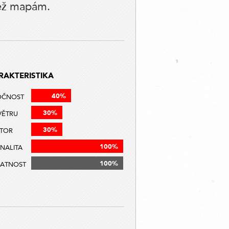
než mapám.
RAKTERISTIKA
40%
OČNOST
30%
VĚTRU
30%
TOR
100%
INALITA
100%
ATNOST