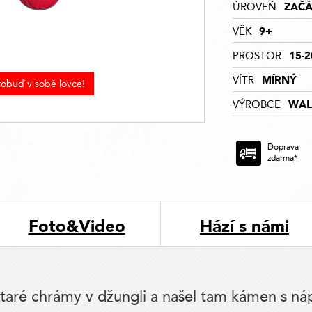
ZAČÁ
ÚROVEŇ
9+
VĚK
15-
PROSTOR
MÍRNÝ
VÍTR
robuď v sobě lovce!
WAL
VÝROBCE
Doprava
zdarma
*
Foto&Video
Hází s námi
taré chrámy v džungli a našel tam kámen s náp