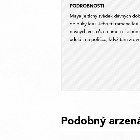
PODROBNOSTI
Maya je tichý svědek dávných dob,
oblouky letu. Jeho tři ramena letí
dávných věštců, co uměli číst budo
udělá i na poličce, když tam zrov
Podobný arzená