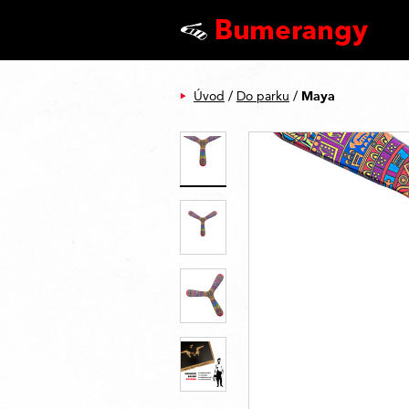
Maya
Úvod
/
Do parku
/