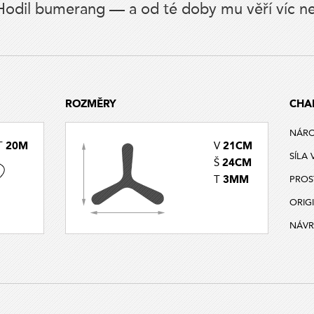
 Hodil bumerang — a od té doby mu věří víc 
ROZMĚRY
CHA
NÁR
20M
21CM
T
V
SÍLA 
24CM
Š
3MM
T
PROS
ORIG
NÁVR