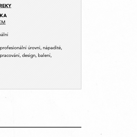
REKY
KA
EM
nální
 profesionální úrovni, nápadité,
zpracování, design, balení,