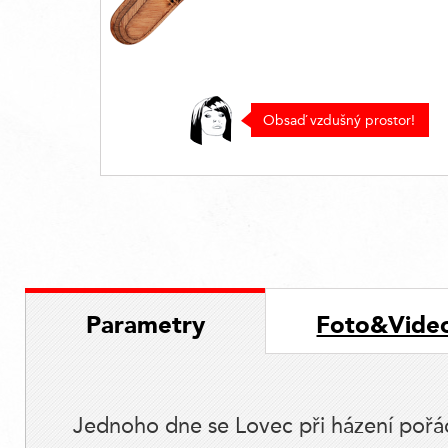
Obsaď vzdušný prostor!
Parametry
Foto&Vide
Jednoho dne se Lovec při házení pořád