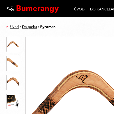
ÚVOD
DO KANCELÁ
Pyroman
Úvod
/
Do parku
/